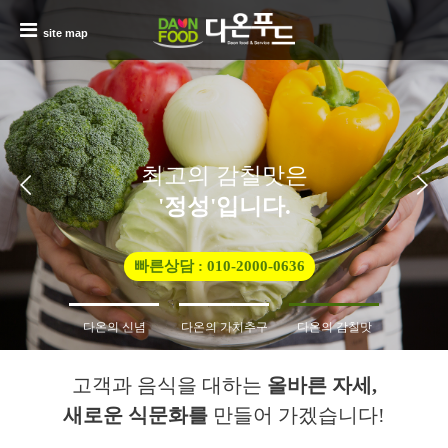
site map
최고의 감칠맛은
'정성'입니다.
빠른상담 : 010-2000-0636
다온의 신념
다온의 가치추구
다온의 감칠맛
고객과 음식을 대하는
올바른 자세,
새로운 식문화를
만들어 가겠습니다!